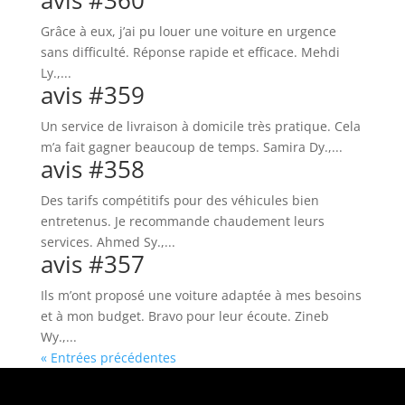
avis #360
Grâce à eux, j’ai pu louer une voiture en urgence
sans difficulté. Réponse rapide et efficace. Mehdi
Ly.,...
avis #359
Un service de livraison à domicile très pratique. Cela
m’a fait gagner beaucoup de temps. Samira Dy.,...
avis #358
Des tarifs compétitifs pour des véhicules bien
entretenus. Je recommande chaudement leurs
services. Ahmed Sy.,...
avis #357
Ils m’ont proposé une voiture adaptée à mes besoins
et à mon budget. Bravo pour leur écoute. Zineb
Wy.,...
« Entrées précédentes